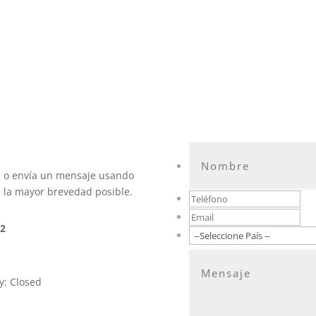
s o envía un mensaje usando
a la mayor brevedad posible.
92
n
y: Closed