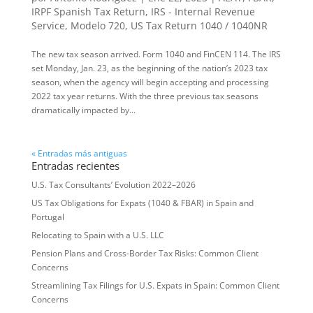
IRPF Spanish Tax Return
,
IRS - Internal Revenue
Service
,
Modelo 720
,
US Tax Return 1040 / 1040NR
The new tax season arrived. Form 1040 and FinCEN 114. The IRS
set Monday, Jan. 23, as the beginning of the nation’s 2023 tax
season, when the agency will begin accepting and processing
2022 tax year returns. With the three previous tax seasons
dramatically impacted by...
« Entradas más antiguas
Entradas recientes
U.S. Tax Consultants’ Evolution 2022–2026
US Tax Obligations for Expats (1040 & FBAR) in Spain and
Portugal
Relocating to Spain with a U.S. LLC
Pension Plans and Cross-Border Tax Risks: Common Client
Concerns
Streamlining Tax Filings for U.S. Expats in Spain: Common Client
Concerns