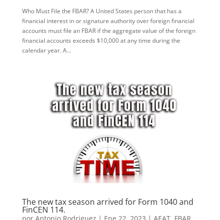
Who Must File the FBAR? A United States person that has a
financial interest in or signature authority over foreign financial
accounts must file an FBAR if the aggregate value of the foreign
financial accounts exceeds $10,000 at any time during the
calendar year. A...
The new tax season arrived for Form 1040 and
FinCEN 114.
por
Antonio Rodriguez
|
Ene 22, 2023
|
AEAT
,
FBAR
,