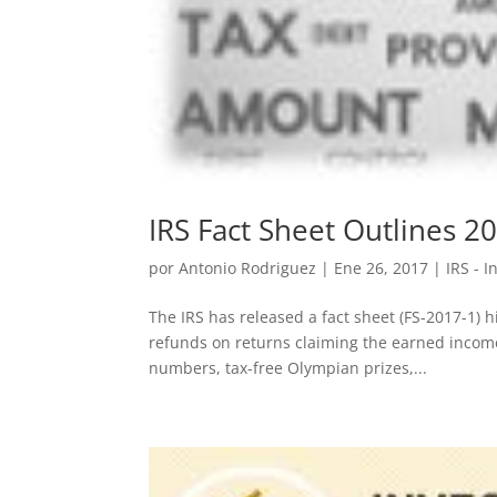
IRS Fact Sheet Outlines 
por
Antonio Rodriguez
|
Ene 26, 2017
|
IRS - 
The IRS has released a fact sheet (FS-2017-1) 
refunds on returns claiming the earned income o
numbers, tax-free Olympian prizes,...