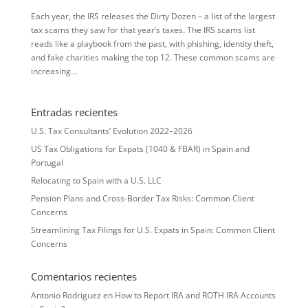
Each year, the IRS releases the Dirty Dozen – a list of the largest
tax scams they saw for that year’s taxes. The IRS scams list
reads like a playbook from the past, with phishing, identity theft,
and fake charities making the top 12. These common scams are
increasing...
Entradas recientes
U.S. Tax Consultants’ Evolution 2022–2026
US Tax Obligations for Expats (1040 & FBAR) in Spain and
Portugal
Relocating to Spain with a U.S. LLC
Pension Plans and Cross-Border Tax Risks: Common Client
Concerns
Streamlining Tax Filings for U.S. Expats in Spain: Common Client
Concerns
Comentarios recientes
Antonio Rodriguez
en
How to Report IRA and ROTH IRA Accounts