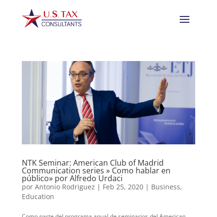
NTK Seminar: American Club of Madrid
Communication series » Como hablar en
público» por Alfredo Urdaci
por
Antonio Rodriguez
|
Feb 25, 2020
|
Business
,
Education
Como parte del programa anual de seminarios del American