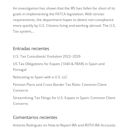
An investigation has shown that the IRS has fallen far short of its
goals in implementing the FATCA legislation. With stricter
requirements, the department hopes to detect non-compliance
more quickly by U.S. Citizens living and working abroad. The U.S.
Tax system,...
Entradas recientes
U.S. Tax Consultants’ Evolution 2022–2026
US Tax Obligations for Expats (1040 & FBAR) in Spain and
Portugal
Relocating to Spain with a U.S. LLC
Pension Plans and Cross-Border Tax Risks: Common Client
Concerns
Streamlining Tax Filings for U.S. Expats in Spain: Common Client
Concerns
Comentarios recientes
Antonio Rodriguez
en
How to Report IRA and ROTH IRA Accounts