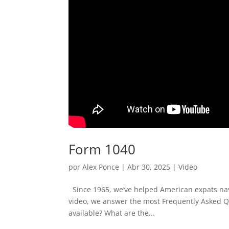
Form 1040
por
Alex Ponce
|
Abr 30, 2025
|
Video
Since 1965, we’ve helped American expats navig
video, we answer the most Frequently Asked Q
available? What are the...