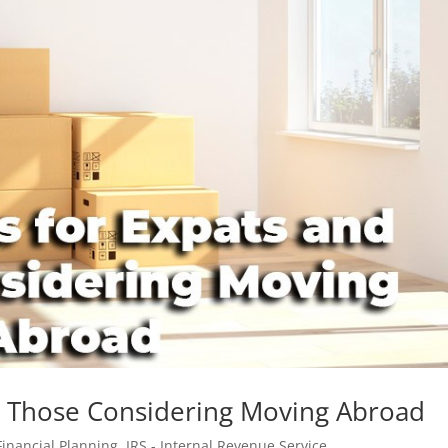
d Those Considering Moving Abroad
Financial Planning
,
IRS - Internal Revenue Service