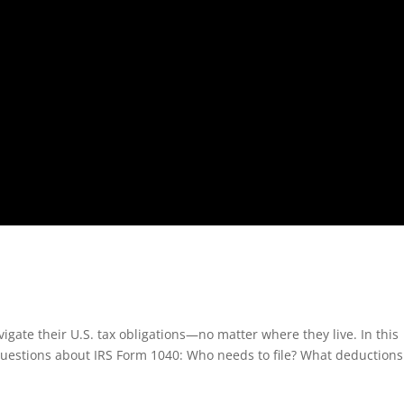
ate their U.S. tax obligations—no matter where they live. In this
uestions about IRS Form 1040: Who needs to file? What deductions