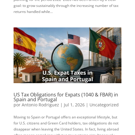
goal: to grow sustainably through the increasing number of tax
returns handled while...
US Tax Obligations for Expats (1040 & FBAR) in
Spain and Portugal
por
Antonio Rodriguez
|
Jul 1, 2026
|
Uncategorized
Moving to Spain or Portugal offers an exceptional lifestyle, but
for U.S. citizens and Green Card holders, tax obligations do not
disappear when leaving the United States. In fact, living abroad