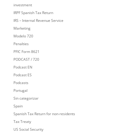
investment
IRPF Spanish Tax Return
IRS – Internal Revenue Service
Marketing
Modelo 720
Penalties
PFIC Form 8621
PODCAST / 720
Podcast EN
Podcast ES
Podcasts
Portugal
Sin categorizar
Spain
Spanish Tax Return for non-residents
Tax Treaty
US Social Security