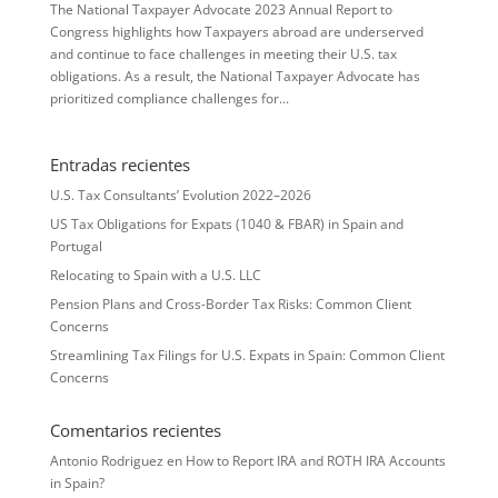
The National Taxpayer Advocate 2023 Annual Report to
Congress highlights how Taxpayers abroad are underserved
and continue to face challenges in meeting their U.S. tax
obligations. As a result, the National Taxpayer Advocate has
prioritized compliance challenges for...
Entradas recientes
U.S. Tax Consultants’ Evolution 2022–2026
US Tax Obligations for Expats (1040 & FBAR) in Spain and
Portugal
Relocating to Spain with a U.S. LLC
Pension Plans and Cross-Border Tax Risks: Common Client
Concerns
Streamlining Tax Filings for U.S. Expats in Spain: Common Client
Concerns
Comentarios recientes
Antonio Rodriguez
en
How to Report IRA and ROTH IRA Accounts
in Spain?