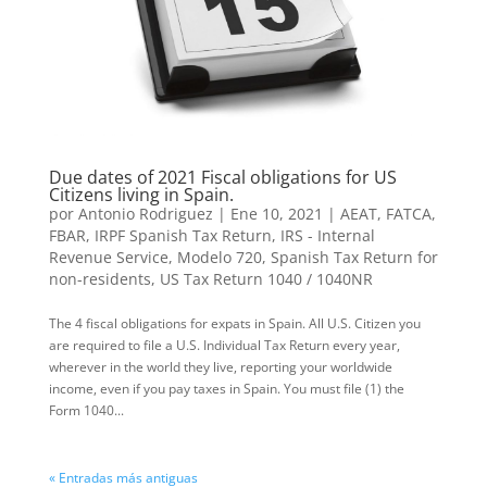
Due dates of 2021 Fiscal obligations for US
Citizens living in Spain.
por
Antonio Rodriguez
|
Ene 10, 2021
|
AEAT
,
FATCA
,
FBAR
,
IRPF Spanish Tax Return
,
IRS - Internal
Revenue Service
,
Modelo 720
,
Spanish Tax Return for
non-residents
,
US Tax Return 1040 / 1040NR
The 4 fiscal obligations for expats in Spain. All U.S. Citizen you
are re­quired to file a U.S. Individual Tax Return every year,
wherever in the world they live, repor­ting your worldwide
income, even if you pay taxes in Spain. You must file (1) the
Form 1040...
« Entradas más antiguas