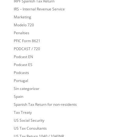
IRPF Spanish Tax Return
IRS – Internal Revenue Service
Marketing
Modelo 720
Penalties
PFIC Form 8621
PODCAST / 720
Podcast EN
Podcast ES
Podcasts
Portugal
Sin categorizar
Spain
Spanish Tax Return for non-residents
Tax Treaty
US Social Security
US Tax Consultants
US Tax Return 1040 / 1040NR