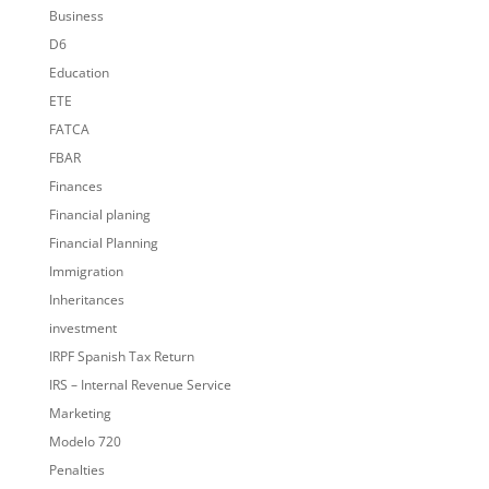
Business
D6
Education
ETE
FATCA
FBAR
Finances
Financial planing
Financial Planning
Immigration
Inheritances
investment
IRPF Spanish Tax Return
IRS – Internal Revenue Service
Marketing
Modelo 720
Penalties