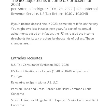
The IRS adjusted its income tax brackets for
2023
por
Antonio Rodriguez
|
Oct 23, 2022
|
IRS - Internal
Revenue Service
,
US Tax Return 1040 / 1040NR
If your income doesn’t rise in 2023, some tax relief is on the way
You might owe less in taxes next year. As part of its annual
adjustments based on inflation, the IRS increased the income
thresholds for its tax brackets by thousands of dollars. These
changes are...
Entradas recientes
U.S. Tax Consultants’ Evolution 2022–2026
US Tax Obligations for Expats (1040 & FBAR) in Spain and
Portugal
Relocating to Spain with a U.S. LLC
Pension Plans and Cross-Border Tax Risks: Common Client
Concerns
Streamlining Tax Filings for U.S. Expats in Spain: Common Client
Concerns