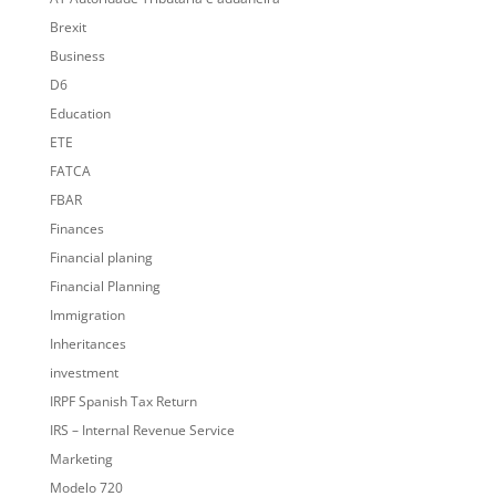
Brexit
Business
D6
Education
ETE
FATCA
FBAR
Finances
Financial planing
Financial Planning
Immigration
Inheritances
investment
IRPF Spanish Tax Return
IRS – Internal Revenue Service
Marketing
Modelo 720