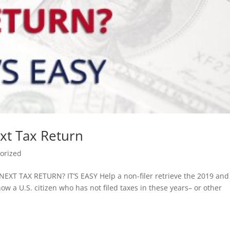
xt Tax Return
orized
T TAX RETURN? IT’S EASY Help a non-filer retrieve the 2019 and
w a U.S. citizen who has not filed taxes in these years– or other