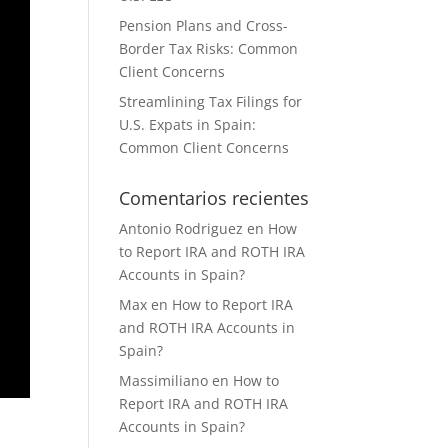
Pension Plans and Cross-
Border Tax Risks: Common
Client Concerns
Streamlining Tax Filings for
U.S. Expats in Spain:
Common Client Concerns
Comentarios recientes
Antonio Rodriguez
en
How
to Report IRA and ROTH IRA
Accounts in Spain?
Max
en
How to Report IRA
and ROTH IRA Accounts in
Spain?
Massimiliano
en
How to
Report IRA and ROTH IRA
Accounts in Spain?