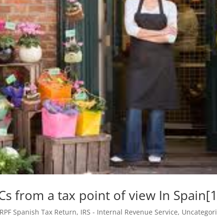
Cs from a tax point of view In Spain[1
IRPF Spanish Tax Return
,
IRS - Internal Revenue Service
,
Uncategor