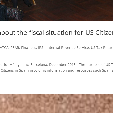
bout the fiscal situation for US Citiz
FATCA
,
FBAR
,
Finances
,
IRS - Internal Revenue Service
,
US Tax Retu
adrid, Málaga and Barcelona. December 2015.- The purpose of US 
S Citizens in Spain providing information and resources such Spani