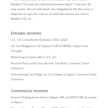
Modelo 714 must be submitted between April 7 and June 30,
only online. Not all individuals are obligated to file this form; it
depends on specific criteria. As with the income tax return,
Modelo 100, its...
Entradas recientes
U.S. Tax Consultants’ Evolution 2022–2026
US Tax Obligations for Expats (1040 & FBAR) in Spain and
Portugal
Relocating to Spain with a U.S. LLC
Pension Plans and Cross-Border Tax Risks: Common Client
Concerns
Streamlining Tax Filings for U.S. Expats in Spain: Common Client
Concerns
Comentarios recientes
Antonio Rodriguez
en
How to Report IRA and ROTH IRA Accounts
in Spain?