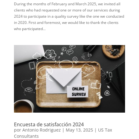
During the months of February and March 2025, we invited all
clients who had requested one or more of our services during
2024 to participate in a quality survey like the one we conducted
in 2020. First and foremost, we would like to thank the clients
who participated...
Encuesta de satisfacción 2024
por
Antonio Rodriguez
|
May 13, 2025
|
US Tax
Consultants