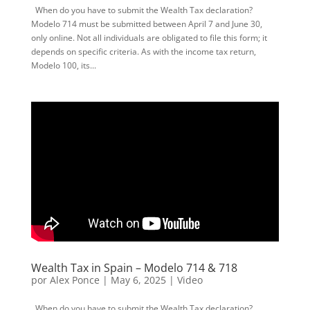
When do you have to submit the Wealth Tax declaration?
Modelo 714 must be submitted between April 7 and June 30,
only online. Not all individuals are obligated to file this form; it
depends on specific criteria. As with the income tax return,
Modelo 100, its...
Wealth Tax in Spain – Modelo 714 & 718
por
Alex Ponce
|
May 6, 2025
|
Video
When do you have to submit the Wealth Tax declaration?