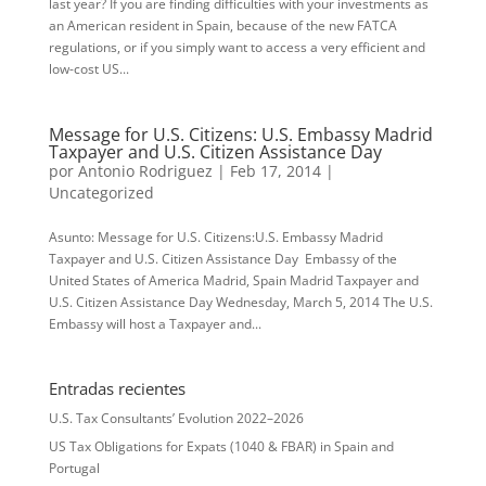
last year? If you are finding difficulties with your investments as
an American resident in Spain, because of the new FATCA
regulations, or if you simply want to access a very efficient and
low-cost US...
Message for U.S. Citizens: U.S. Embassy Madrid
Taxpayer and U.S. Citizen Assistance Day
por
Antonio Rodriguez
|
Feb 17, 2014
|
Uncategorized
Asunto: Message for U.S. Citizens:U.S. Embassy Madrid
Taxpayer and U.S. Citizen Assistance Day Embassy of the
United States of America Madrid, Spain Madrid Taxpayer and
U.S. Citizen Assistance Day Wednesday, March 5, 2014 The U.S.
Embassy will host a Taxpayer and...
Entradas recientes
U.S. Tax Consultants’ Evolution 2022–2026
US Tax Obligations for Expats (1040 & FBAR) in Spain and
Portugal