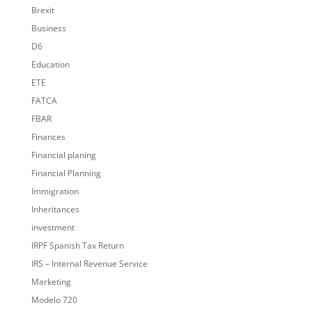
Brexit
Business
D6
Education
ETE
FATCA
FBAR
Finances
Financial planing
Financial Planning
Immigration
Inheritances
investment
IRPF Spanish Tax Return
IRS – Internal Revenue Service
Marketing
Modelo 720