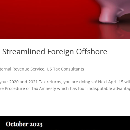
RS Streamlined Foreign Offshore
nternal Revenue Service
,
US Tax Consultants
d your 2020 and 2021 Tax returns, you are doing so! Next April 15 wil
ore Procedure or Tax Amnesty which has four indisputable advanta