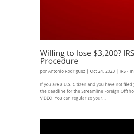
Willing to lose $3,200? I
Procedure
por
Antonio Rodriguez
|
Oct 24, 2023
|
IRS - I
If you are a U.S. Citizen and you have not file
the deadline for the Streamline Foreign Offsh
VIDEO. You can regularize your...