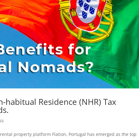
n-habitual Residence (NHR) Tax
ds.
ss
ental property platform Flation, Portugal has emerged as the top