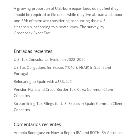
A growing proportion of U.S.-born expatriates do not feel they
should be required to file taxes while they live abroad and about
one-fifth of them are considering renouncing their U.S.
citizenship, according to a new survey. The survey, by
Greenback Expat Tax...
Entradas recientes
U.S. Tax Consultants’ Evolution 2022–2026
US Tax Obligations for Expats (1040 & FBAR) in Spain and
Portugal
Relocating to Spain with a U.S. LLC
Pension Plans and Cross-Border Tax Risks: Common Client
Concerns
Streamlining Tax Filings for U.S. Expats in Spain: Common Client
Concerns
Comentarios recientes
Antonio Rodriguez
en
How to Report IRA and ROTH IRA Accounts