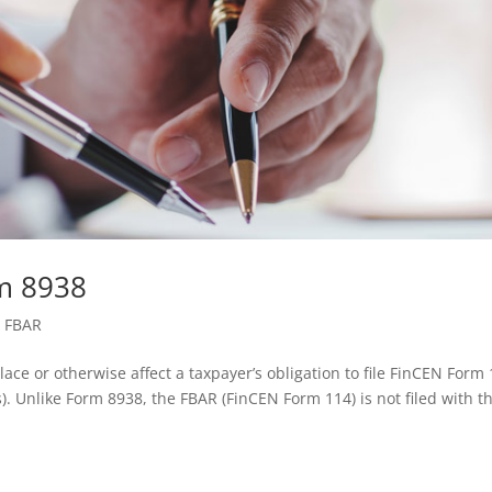
rm 8938
,
FBAR
ace or otherwise affect a taxpayer’s obligation to file FinCEN Form
). Unlike Form 8938, the FBAR (FinCEN Form 114) is not filed with t