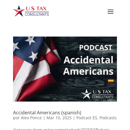
Accidental Americans (spanish)
por
Alex Ponce
|
Mar 10, 2025
|
Podcast ES
,
Podcasts
//ustaxconsultants.es/wp-content/uploads/2025/03/Podcast-