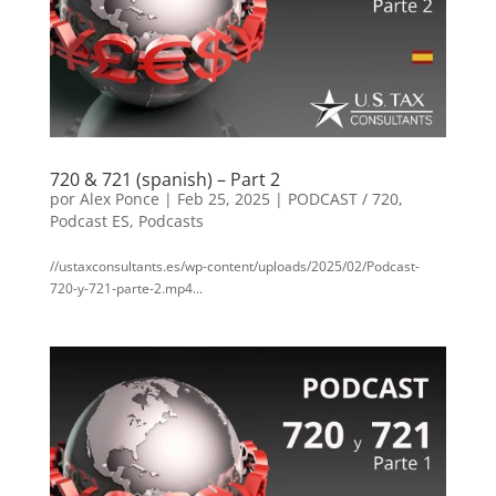
720 & 721 (spanish) – Part 2
por
Alex Ponce
|
Feb 25, 2025
|
PODCAST / 720
,
Podcast ES
,
Podcasts
//ustaxconsultants.es/wp-content/uploads/2025/02/Podcast-
720-y-721-parte-2.mp4...