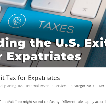
it Tax for Expatriates
ial planing
,
IRS - Internal Revenue Service
,
Sin categorizar
,
US Tax
 of an «Exit Tax» might sound confusing. Different rules apply accor