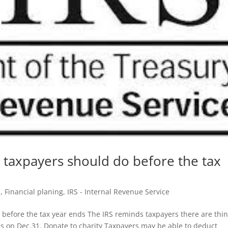
 taxpayers should do before the tax
s
,
Financial planing
,
IRS - Internal Revenue Service
 before the tax year ends The IRS reminds taxpayers there are thi
ds on Dec.31. Donate to charity Taxpayers may be able to deduct