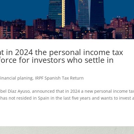
t in 2024 the personal income tax
orce for investors who settle in
Financial planing
,
IRPF Spanish Tax Return
abel Díaz Ayuso, announced that in 2024 a new personal income ta
has not resided in Spain in the last five years and wants to invest