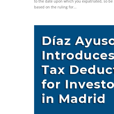
to the date upon which you expatriated, so be 
based on the ruling for...