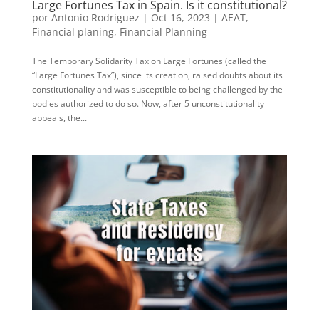
Large Fortunes Tax in Spain. Is it constitutional?
por
Antonio Rodriguez
|
Oct 16, 2023
|
AEAT
,
Financial planing
,
Financial Planning
The Temporary Solidarity Tax on Large Fortunes (called the
“Large Fortunes Tax”), since its creation, raised doubts about its
constitutionality and was susceptible to being challenged by the
bodies authorized to do so. Now, after 5 unconstitutionality
appeals, the...