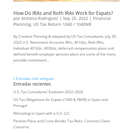
How Do IRAs and Roth IRAs Work for Expats?
por
Antonio Rodriguez
|
Sep 25, 2022
|
Financial
Planning
,
US Tax Return 1040 / 1040NR
By Creative Planning & adapted by US Tax Consultants. July 30,
2022 U.S. Retirement Accounts IRAs, 401(k)s, Roth IRAs,
Individual 401(k)s, 403(b)s, deferred compensation plans and
defined benefit employer pension plans are some of the many
possible investment...
« Entradas más antiguas
Entradas recientes
U.S. Tax Consultants’ Evolution 2022–2026
US Tax Obligations for Expats (1040 & FBAR) in Spain and
Portugal
Relocating to Spain with a U.S. LLC
Pension Plans and Cross-Border Tax Risks: Common Client
Concerns