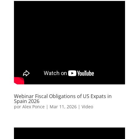
Webinar Fiscal Obligations of US Expats in
Spain 2026
por
Alex Ponce
|
Mar 11, 2026
|
Video