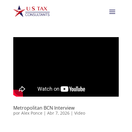
Metropolitan BCN Interview
por
Alex Ponce
|
Abr 7, 2026
|
Video