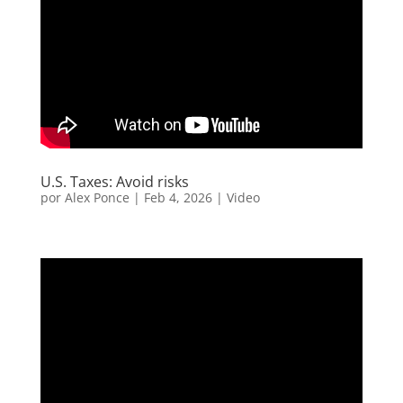
U.S. Taxes: Avoid risks
por
Alex Ponce
|
Feb 4, 2026
|
Video