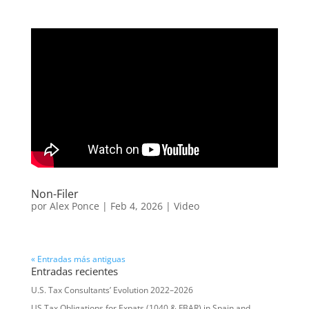
Non-Filer
por
Alex Ponce
|
Feb 4, 2026
|
Video
« Entradas más antiguas
Entradas recientes
U.S. Tax Consultants’ Evolution 2022–2026
US Tax Obligations for Expats (1040 & FBAR) in Spain and