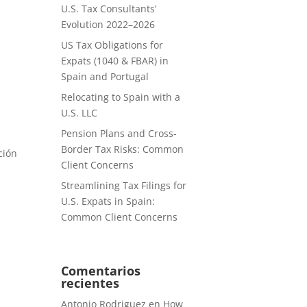
U.S. Tax Consultants’
Evolution 2022–2026
US Tax Obligations for
Expats (1040 & FBAR) in
Spain and Portugal
Relocating to Spain with a
U.S. LLC
Pension Plans and Cross-
Border Tax Risks: Common
ción
Client Concerns
Streamlining Tax Filings for
U.S. Expats in Spain:
Common Client Concerns
Comentarios
recientes
Antonio Rodriguez
en
How