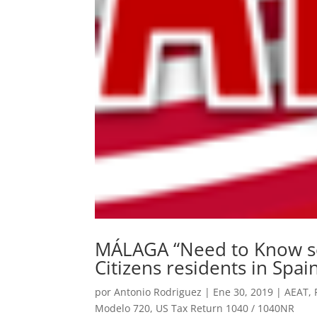
MÁLAGA “Need to Know sem
Citizens residents in Spai
por
Antonio Rodriguez
|
Ene 30, 2019
|
AEAT
,
Modelo 720
,
US Tax Return 1040 / 1040NR