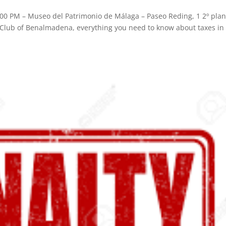
00 PM – Museo del Patrimonio de Málaga – Paseo Reding, 1 2º plan
l Club of Benalmadena, everything you need to know about taxes in