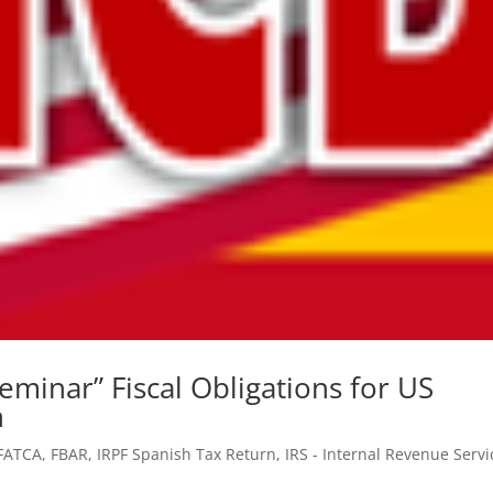
inar” Fiscal Obligations for US
n
FATCA
,
FBAR
,
IRPF Spanish Tax Return
,
IRS - Internal Revenue Servi