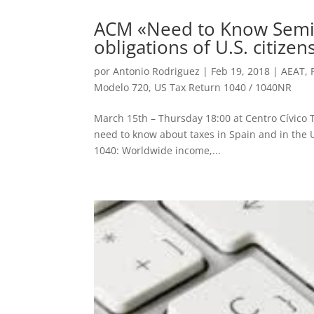
ACM «Need to Know Semina
obligations of U.S. citizen
por
Antonio Rodriguez
|
Feb 19, 2018
|
AEAT
,
Modelo 720
,
US Tax Return 1040 / 1040NR
March 15th – Thursday 18:00 at Centro Cívico T
need to know about taxes in Spain and in the U.
1040: Worldwide income,...