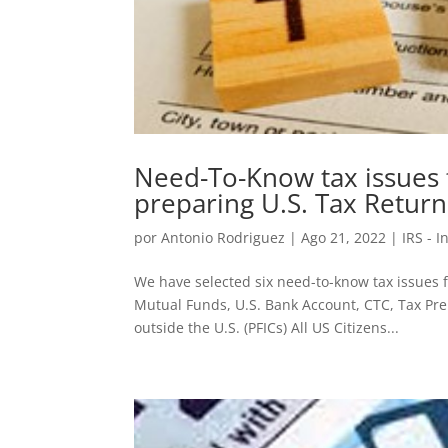
Need-To-Know tax issues f
preparing U.S. Tax Return
por
Antonio Rodriguez
|
Ago 21, 2022
|
IRS - 
We have selected six need-to-know tax issues f
Mutual Funds, U.S. Bank Account, CTC, Tax Pr
outside the U.S. (PFICs) All US Citizens...